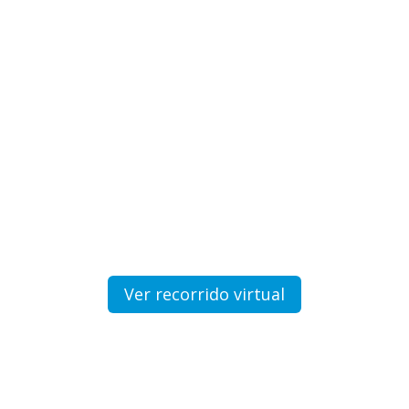
ubicación exclusiva frente
parque González Gallo
Ver recorrido virtual
Vive en un entorno natural frente al Parque
González Gallo