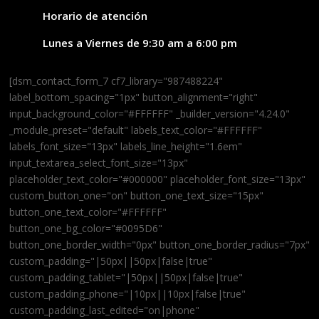
Horario de atención
Lunes a Viernes de 9:30 am a 6:00 pm
[dsm_contact_form_7 cf7_library="987488224"
label_bottom_spacing="1px" button_alignment="right"
input_background_color="#FFFFFF" _builder_version="4.24.0"
_module_preset="default" labels_text_color="#FFFFFF"
labels_font_size="13px" labels_line_height="1.6em"
input_textarea_select_font_size="13px"
placeholder_text_color="#000000" placeholder_font_size="13px"
custom_button_one="on" button_one_text_size="15px"
button_one_text_color="#FFFFFF"
button_one_bg_color="#0095D6"
button_one_border_width="0px" button_one_border_radius="7px"
custom_padding="|50px||50px|false|true"
custom_padding_tablet="|50px||50px|false|true"
custom_padding_phone="|10px||10px|false|true"
custom_padding_last_edited="on|phone"